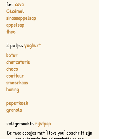
fles
cava
Cécémel
sinaasappelsap
appelsap
thee
2 potjes
yoghurt
boter
charcuterie
choco
confituur
smeerkaas
honing
peperkoek
granola
zelfgemaakte
rijstpap
De twee doosjes met 'I love you' opschrift zijn
een extraatje ter gelegenheid van een