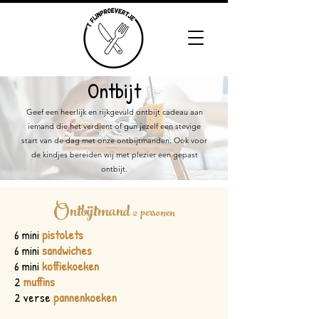
Ontbijt
Geef een heerlijk en rijkgevuld ontbijt cadeau aan
iemand die het verdient of gun jezelf een stevige
start van de dag met onze ontbijtmanden.
Ook voor
de kindjes bereiden wij met plezier een gepast
ontbijt.
Ontbijtmand
2 personen
6 mini
pistolets
6 mini
sandwiches
6 mini
koffiekoeken
2
muffins
2 verse
pannenkoeken