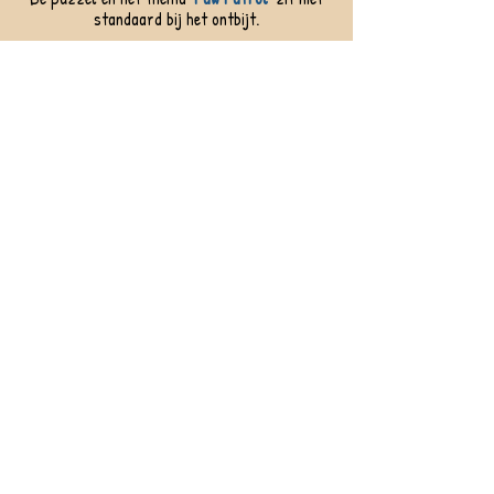
standaard bij het ontbijt.
Ik wil meer info of bestellen
CONTACTGEGEVENS
KERKSKENDORP 34
9451 KERKSKEN
JAN.VANDENNESTE@SKYNET.BE
TEL.
053 84 15 84
GSM
0475 95 85 62
(steeds bereikbaar)