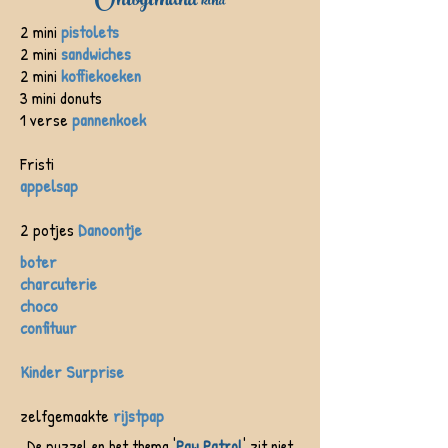
Ontbijtmand
kind
2 mini
pistolets
2 mini
sandwiches
2 mini
koffiekoeken
3 mini donuts
1 verse
pannenkoek
Fristi
appelsap
2 potjes
Danoontje
boter
charcuterie
choco
confituur
Kinder Surprise
zelfgemaakte
rijstpap
De puzzel en het thema '
Paw Patrol
' zit niet