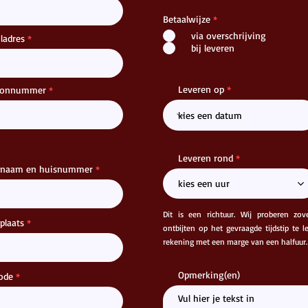
Betaalwijze
*
via overschrijving
ladres
bij leveren
Leveren op
foonnummer
Leveren rond
tnaam en huisnummer
kies een uur
Dit is een richtuur. Wij proberen zov
laats
ontbijten op het gevraagde tijdstip te 
rekening met een marge van een halfuur.
Opmerking(en)
ode