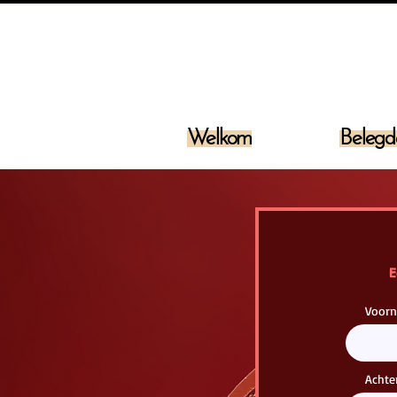
Welkom
Belegd
E
Voor
Acht