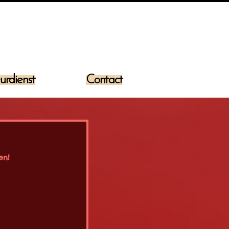
urdienst
Contact
en!