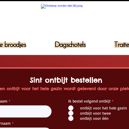
e broodjes
Dagschotels
Traite
Sint ontbijt bestellen
en ontbijt voor het hele gezin wordt geleverd door onze piet
naam
Ik bestel volgend ontbijt
*
ontbijt voor het hele gezin
ontbijt voor twee
ontbijt voor één
ernaam