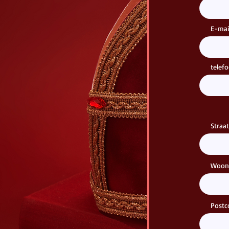
E-mai
tele
Straa
Woonp
Postc