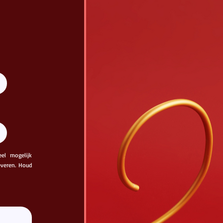
eel mogelijk
leveren. Houd